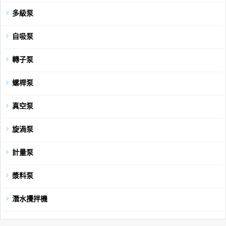
多級泵
自吸泵
轉子泵
螺桿泵
真空泵
旋渦泵
計量泵
漿料泵
潛水攪拌機