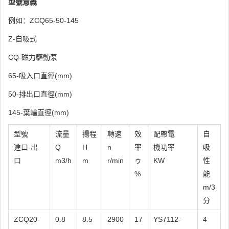
型號意義
例如：ZCQ65-50-145
Z-自吸式
CQ-磁力驅動泵
65-吸入口直徑(mm)
50-排出口直徑(mm)
145-葉輪直徑(mm)
型號
流量
揚程
轉速
效
配帶電
自
進口-出
Q
H
n
率
機功率
吸
口
m3/h
m
r/min
ゥ
KW
性
%
能
m/3
分
ZCQ20-
0.8
8.5
2900
17
YS7112-
4