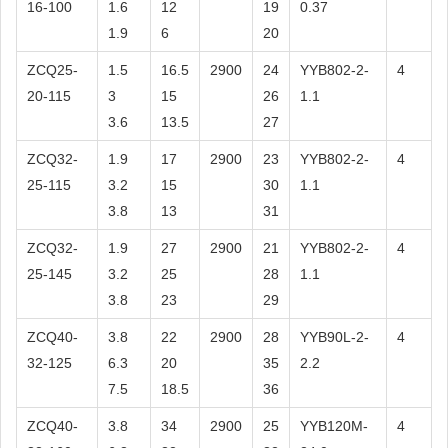
16-100
1.6
12
19
0.37
1.9
6
20
ZCQ25-
1.5
16.5
2900
24
YYB802-2-
4
20-115
3
15
26
1.1
3.6
13.5
27
ZCQ32-
1.9
17
2900
23
YYB802-2-
4
25-115
3.2
15
30
1.1
3.8
13
31
ZCQ32-
1.9
27
2900
21
YYB802-2-
4
25-145
3.2
25
28
1.1
3.8
23
29
ZCQ40-
3.8
22
2900
28
YYB90L-2-
4
32-125
6.3
20
35
2.2
7.5
18.5
36
ZCQ40-
3.8
34
2900
25
YYB120M-
4