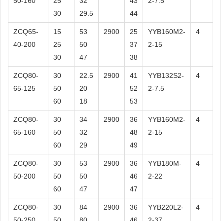
50-160
25
32
43
2-7.5
30
29.5
44
ZCQ65-
15
53
2900
25
YYB160M2-
4
40-200
25
50
37
2-15
30
47
38
ZCQ80-
30
22.5
2900
41
YYB132S2-
4
65-125
50
20
52
2-7.5
60
18
53
ZCQ80-
30
34
2900
36
YYB160M2-
4
65-160
50
32
48
2-15
60
29
49
ZCQ80-
30
53
2900
36
YYB180M-
4
50-200
50
50
46
2-22
60
47
47
ZCQ80-
30
84
2900
36
YYB220L2-
4
50-250
50
80
46
2-37