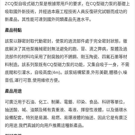
ZCQ型自吸式磁力泵是根據眾用戶的要求，在CQ型磁力泵的基礎上
吸取國外新技術，并經過本廠工程技術人員反復研究試驗而成功的
新產品，其性能可達到國外同類產品先進水平。
產品特點
該泵以靜密封取代動密封，使泵的過流部件處于完全密封狀態，徹
底解決了其他泵機械密封無法避免的跑、冒、滴之弊病，泵體及過
流部件的材料均采用了耐腐蝕的不銹鋼、剛玉陶瓷、四氟石墨等材
料制造。該系列泵既有CQ型磁力泵的功能，又集自吸于一身，不需
底閥和引灌水，自吸高度(4m)。該泵結構緊湊,外形美觀,體積小,噪
音低,運行可靠,使用維修方便。
產品用途
可廣泛用于石油、化工、制藥、電鍍、印染、食品、科研等單位，
抽送酸、堿、油類及稀有貴重液、毒液、揮發性液體，以及循環水
設備配套，特別是易漏、易燃、易爆液體的抽送、因此它是有廣泛
的用途,我們真誠的向用戶推薦這種新產品。